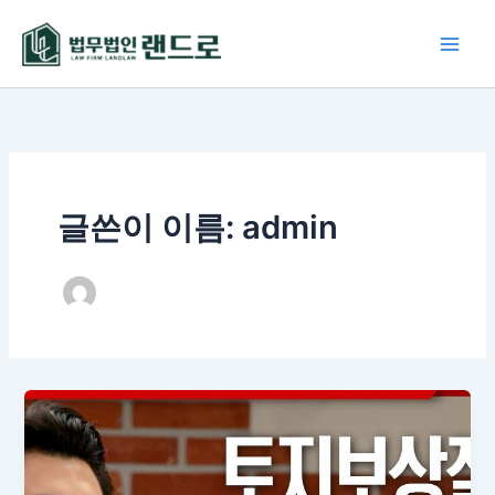
콘
텐
츠
로
건
너
뛰
기
글쓴이 이름: admin