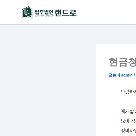
콘
텐
츠
로
건
너
뛰
기
현금청
글쓴이
admin
/