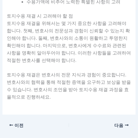
수용가액에 비추어 노력한 특별힌 사항의 고려
토지수용 재결 시 고려해야 할 점
토지수용 재결을 위해서는 몇 가지 중요한 사항을 고려해야
합니다. 첫째, 변호사의 전문성과 경험이 신뢰할 수 있는지 확
인해야 합니다. 둘째, 변호사와의 소통이 원활하고 투명한지
확인해야 합니다. 마지막으로, 변호사에게 수수료와 관련된
사항을 명확히 알아두어야 합니다. 이러한 사항들을 고려하여
적절한 변호사를 선택해야 합니다.
토지수용 재결은 변호사의 전문 지식과 경험이 중요합니다.
변호사와의 협력을 통해 적절한 증액을 요구하고 보상을 받을
수 있습니다. 변호사의 조언을 받아 토지수용 재결 과정을 효
율적으로 진행하세요.
이전
다음