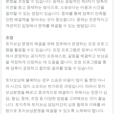
분쟁을 조정할 수 있습니다. 중재는 중립적인 제3자가 양측의
의견을 듣고 중재하는 방식으로, 소송보다는 비용과 시간을
절약할 수 있는 장점이 있습니다. 중재를 통해 양측이 만족할
만한 해결책을 찾아내는 것이 중요합니다. 중재는 전문적이고
객관적인 입장에서 문제를 해결할 수 있는 방법입니다.
조정
토지보상 분쟁의 해결을 위해 정부에서 운영하는 조정 프로그
램을 활용할 수도 있습니다. 조정 프로그램은 정부나 지자체
에서 운영하는 공식적인 프로세스로, 갈등을 해결하고 보상금
을 적정하게 산정하는 데 도움을 줍니다. 조정 프로그램을 통
해 양측이 공정하고 합의된 결과를 얻을 수 있습니다.
토지보상에 불복하는 경우 소송은 비용이 많이 들 뿐만 아니
라 시간도 많이 소모되는 번거로운 과정입니다. 따라서 토지
보상분쟁을 빠르고 효과적으로 해결하기 위해서는 전문가 상
담, 협상, 중재, 조정 등 다양한 방법을 고려해보는 것이 좋습
니다. 토지주와 토지보상 담당자간의 상호 협력과 이해를 바
탕으로 토지보상분쟁을 해결할 수 있도록 노력해야 합니다.