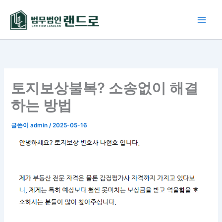
콘
텐
츠
로
건
너
뛰
토지보상불복? 소송없이 해결
기
하는 방법
글쓴이
admin
/
2025-05-16