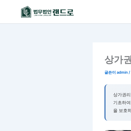
콘
텐
츠
로
건
너
뛰
기
상가권
글쓴이
admin
/
상가권리
기초하여
을 보호