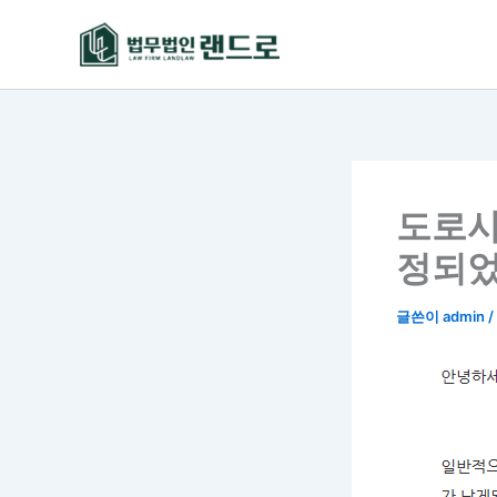
콘
텐
츠
로
건
너
뛰
기
도로사
정되었
글쓴이
admin
/